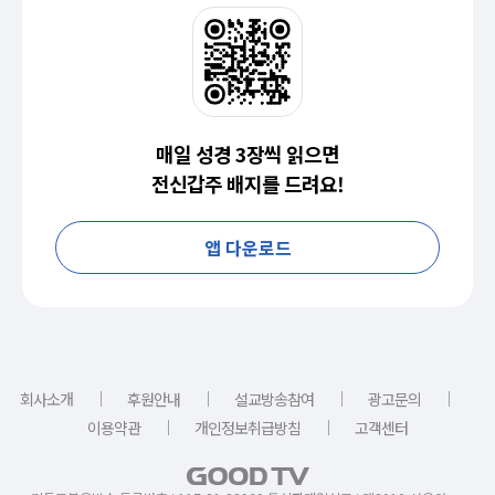
매일 성경 3장씩 읽으면
전신갑주 배지를 드려요!
앱 다운로드
｜
｜
｜
｜
회사소개
후원안내
설교방송참여
광고문의
｜
｜
이용약관
개인정보취급방침
고객센터