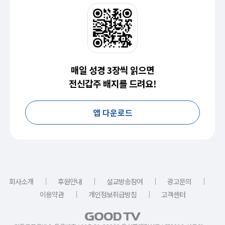
매일 성경 3장씩 읽으면
전신갑주 배지를 드려요!
앱 다운로드
｜
｜
｜
｜
회사소개
후원안내
설교방송참여
광고문의
｜
｜
이용약관
개인정보취급방침
고객센터