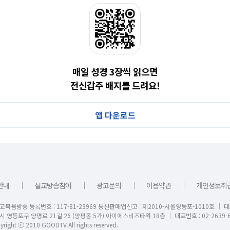
매일 성경 3장씩 읽으면
전신갑주 배지를 드려요!
앱 다운로드
｜
｜
｜
｜
안내
설교방송참여
광고문의
이용약관
개인정보취
교복음방송 등록번호 : 117-81-23969 통신판매업신고 : 제2010-서울영등포-1010호 │ 
시 영등포구 양평로 21길 26 (양평동 5가) 아이에스비즈타워 18층 │ 대표번호 : 02-2639-6
right ⓒ 2010 GOODTV All rights reserved.