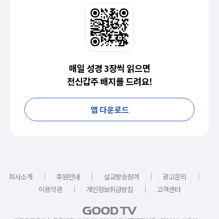
매일 성경 3장씩 읽으면
전신갑주 배지를 드려요!
앱 다운로드
｜
｜
｜
｜
회사소개
후원안내
설교방송참여
광고문의
｜
｜
이용약관
개인정보취급방침
고객센터