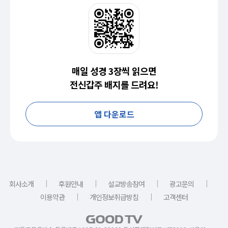
매일 성경 3장씩 읽으면
전신갑주 배지를 드려요!
앱 다운로드
｜
｜
｜
｜
회사소개
후원안내
설교방송참여
광고문의
｜
｜
이용약관
개인정보취급방침
고객센터