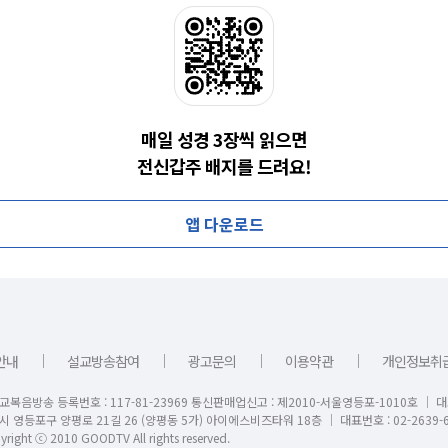
매일 성경 3장씩 읽으면
전신갑주 배지를 드려요!
앱 다운로드
｜
｜
｜
｜
안내
설교방송참여
광고문의
이용약관
개인정보취
교복음방송 등록번호 : 117-81-23969 통신판매업신고 : 제2010-서울영등포-1010호 │ 
시 영등포구 양평로 21길 26 (양평동 5가) 아이에스비즈타워 18층 │ 대표번호 : 02-2639-6
right ⓒ 2010 GOODTV All rights reserved.