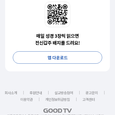
매일 성경 3장씩 읽으면
전신갑주 배지를 드려요!
앱 다운로드
｜
｜
｜
｜
회사소개
후원안내
설교방송참여
광고문의
｜
｜
이용약관
개인정보취급방침
고객센터