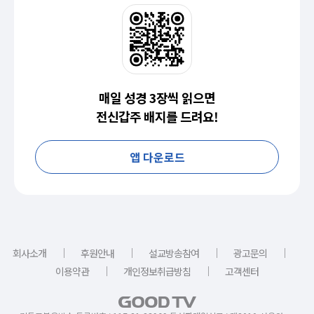
매일 성경 3장씩 읽으면
전신갑주 배지를 드려요!
앱 다운로드
｜
｜
｜
｜
회사소개
후원안내
설교방송참여
광고문의
｜
｜
이용약관
개인정보취급방침
고객센터