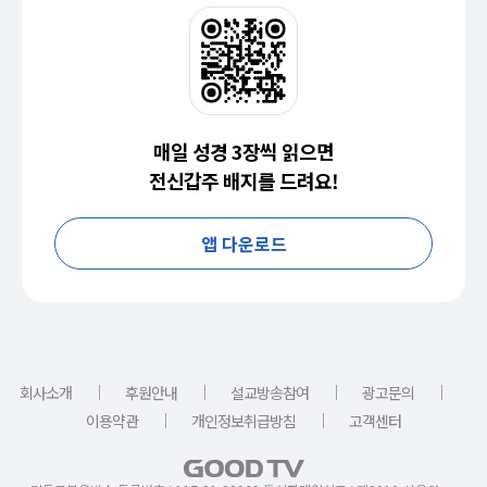
매일 성경 3장씩 읽으면
전신갑주 배지를 드려요!
앱 다운로드
｜
｜
｜
｜
회사소개
후원안내
설교방송참여
광고문의
｜
｜
이용약관
개인정보취급방침
고객센터