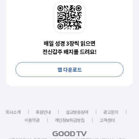
매일 성경 3장씩 읽으면
전신갑주 배지를 드려요!
앱 다운로드
｜
｜
｜
｜
회사소개
후원안내
설교방송참여
광고문의
｜
｜
이용약관
개인정보취급방침
고객센터