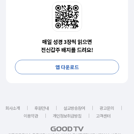
매일 성경 3장씩 읽으면
전신갑주 배지를 드려요!
앱 다운로드
｜
｜
｜
｜
회사소개
후원안내
설교방송참여
광고문의
｜
｜
이용약관
개인정보취급방침
고객센터