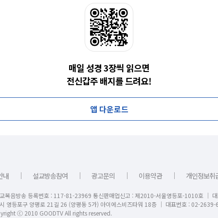
매일 성경 3장씩 읽으면
전신갑주 배지를 드려요!
앱 다운로드
｜
｜
｜
｜
안내
설교방송참여
광고문의
이용약관
개인정보취
교복음방송 등록번호 : 117-81-23969 통신판매업신고 : 제2010-서울영등포-1010호 │ 
시 영등포구 양평로 21길 26 (양평동 5가) 아이에스비즈타워 18층 │ 대표번호 : 02-2639-6
right ⓒ 2010 GOODTV All rights reserved.