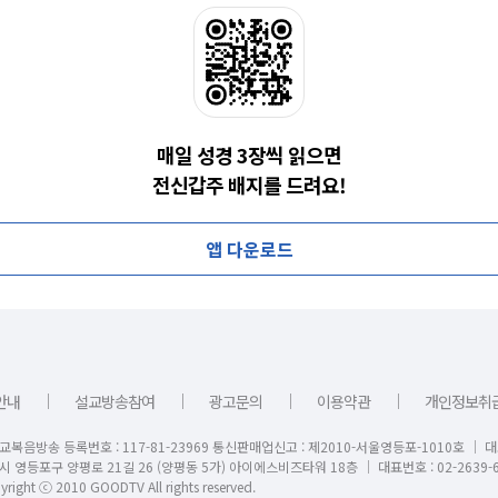
매일 성경 3장씩 읽으면
전신갑주 배지를 드려요!
앱 다운로드
｜
｜
｜
｜
안내
설교방송참여
광고문의
이용약관
개인정보취
교복음방송 등록번호 : 117-81-23969 통신판매업신고 : 제2010-서울영등포-1010호 │ 
시 영등포구 양평로 21길 26 (양평동 5가) 아이에스비즈타워 18층 │ 대표번호 : 02-2639-6
right ⓒ 2010 GOODTV All rights reserved.