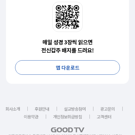
매일 성경 3장씩 읽으면
전신갑주 배지를 드려요!
앱 다운로드
｜
｜
｜
｜
회사소개
후원안내
설교방송참여
광고문의
｜
｜
이용약관
개인정보취급방침
고객센터