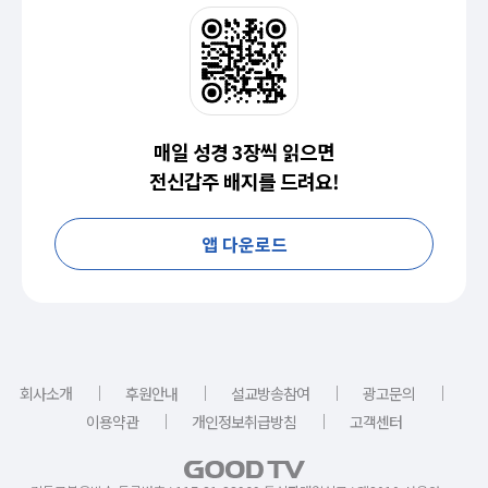
매일 성경 3장씩 읽으면
전신갑주 배지를 드려요!
앱 다운로드
｜
｜
｜
｜
회사소개
후원안내
설교방송참여
광고문의
｜
｜
이용약관
개인정보취급방침
고객센터