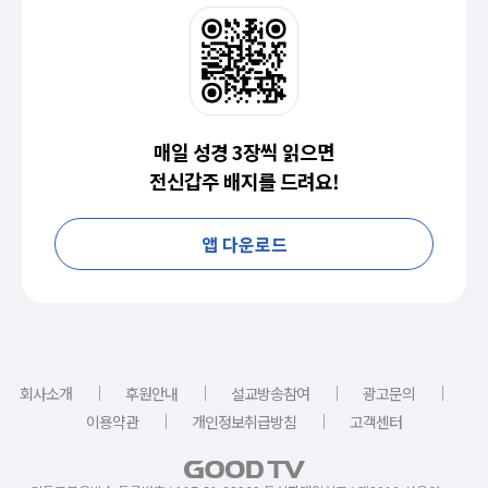
매일 성경 3장씩 읽으면
전신갑주 배지를 드려요!
앱 다운로드
｜
｜
｜
｜
회사소개
후원안내
설교방송참여
광고문의
｜
｜
이용약관
개인정보취급방침
고객센터