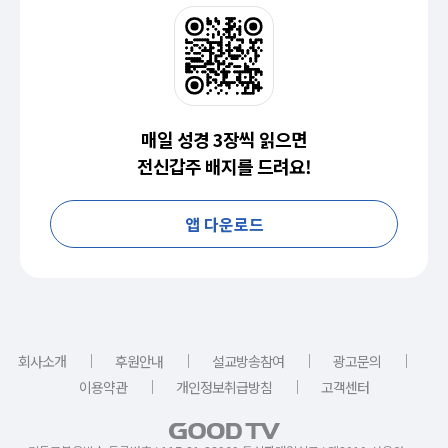
매일 성경 3장씩 읽으면
전신갑주 배지를 드려요!
앱 다운로드
｜
｜
｜
｜
회사소개
후원안내
설교방송참여
광고문의
｜
｜
이용약관
개인정보취급방침
고객센터