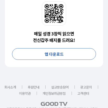
매일 성경 3장씩 읽으면
전신갑주 배지를 드려요!
앱 다운로드
｜
｜
｜
｜
회사소개
후원안내
설교방송참여
광고문의
｜
｜
이용약관
개인정보취급방침
고객센터