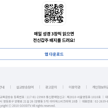
매일 성경 3장씩 읽으면
전신갑주 배지를 드려요!
앱 다운로드
｜
｜
｜
｜
안내
설교방송참여
광고문의
이용약관
개인정보취
교복음방송 등록번호 : 117-81-23969 통신판매업신고 : 제2010-서울영등포-1010호 │ 
시 영등포구 양평로 21길 26 (양평동 5가) 아이에스비즈타워 18층 │ 대표번호 : 02-2639-6
right ⓒ 2010 GOODTV All rights reserved.