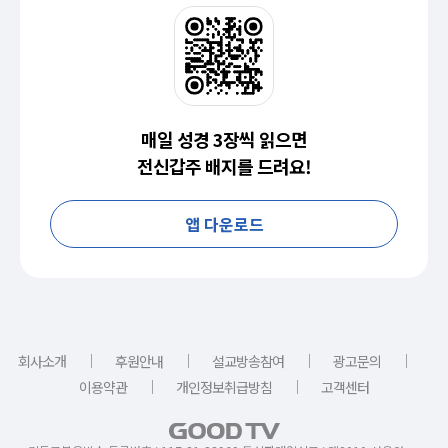
매일 성경 3장씩 읽으면
전신갑주 배지를 드려요!
앱 다운로드
｜
｜
｜
｜
회사소개
후원안내
설교방송참여
광고문의
｜
｜
이용약관
개인정보취급방침
고객센터