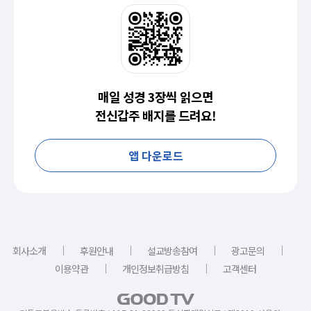
매일 성경 3장씩 읽으면
전신갑주 배지를 드려요!
앱 다운로드
｜
｜
｜
｜
회사소개
후원안내
설교방송참여
광고문의
｜
｜
이용약관
개인정보취급방침
고객센터