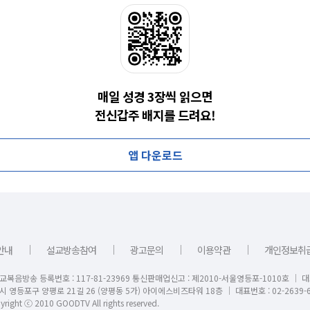
매일 성경 3장씩 읽으면
전신갑주 배지를 드려요!
앱 다운로드
｜
｜
｜
｜
안내
설교방송참여
광고문의
이용약관
개인정보취
교복음방송 등록번호 : 117-81-23969 통신판매업신고 : 제2010-서울영등포-1010호 │ 
시 영등포구 양평로 21길 26 (양평동 5가) 아이에스비즈타워 18층 │ 대표번호 : 02-2639-6
right ⓒ 2010 GOODTV All rights reserved.