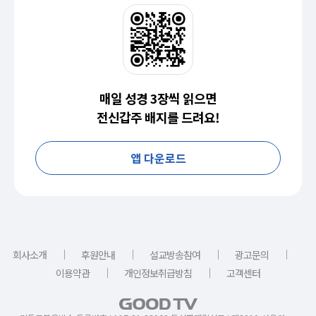
매일 성경 3장씩 읽으면
전신갑주 배지를 드려요!
앱 다운로드
｜
｜
｜
｜
회사소개
후원안내
설교방송참여
광고문의
｜
｜
이용약관
개인정보취급방침
고객센터