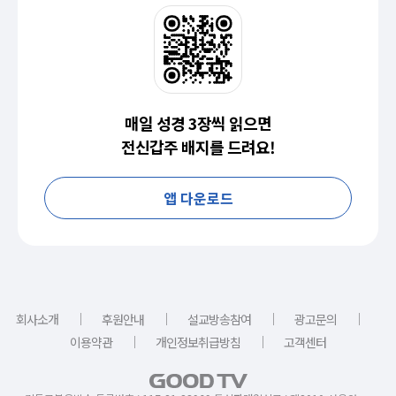
매일 성경 3장씩 읽으면
전신갑주 배지를 드려요!
앱 다운로드
｜
｜
｜
｜
회사소개
후원안내
설교방송참여
광고문의
｜
｜
이용약관
개인정보취급방침
고객센터