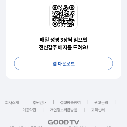
매일 성경 3장씩 읽으면
전신갑주 배지를 드려요!
앱 다운로드
｜
｜
｜
｜
회사소개
후원안내
설교방송참여
광고문의
｜
｜
이용약관
개인정보취급방침
고객센터