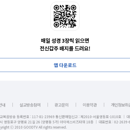
매일 성경 3장씩 읽으면
전신갑주 배지를 드려요!
앱 다운로드
｜
｜
｜
｜
안내
설교방송참여
광고문의
이용약관
개인정보취
교복음방송 등록번호 : 117-81-23969 통신판매업신고 : 제2010-서울영등포-1010호 │ 
시 영등포구 양평로 21길 26 (양평동 5가) 아이에스비즈타워 18층 │ 대표번호 : 02-2639-6
right ⓒ 2010 GOODTV All rights reserved.