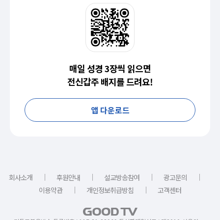
매일 성경 3장씩 읽으면
전신갑주 배지를 드려요!
앱 다운로드
｜
｜
｜
｜
회사소개
후원안내
설교방송참여
광고문의
｜
｜
이용약관
개인정보취급방침
고객센터