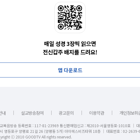
매일 성경 3장씩 읽으면
전신갑주 배지를 드려요!
앱 다운로드
｜
｜
｜
｜
안내
설교방송참여
광고문의
이용약관
개인정보취
교복음방송 등록번호 : 117-81-23969 통신판매업신고 : 제2010-서울영등포-1010호 │ 
시 영등포구 양평로 21길 26 (양평동 5가) 아이에스비즈타워 18층 │ 대표번호 : 02-2639-6
right ⓒ 2010 GOODTV All rights reserved.