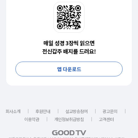
매일 성경 3장씩 읽으면
전신갑주 배지를 드려요!
앱 다운로드
｜
｜
｜
｜
회사소개
후원안내
설교방송참여
광고문의
｜
｜
이용약관
개인정보취급방침
고객센터