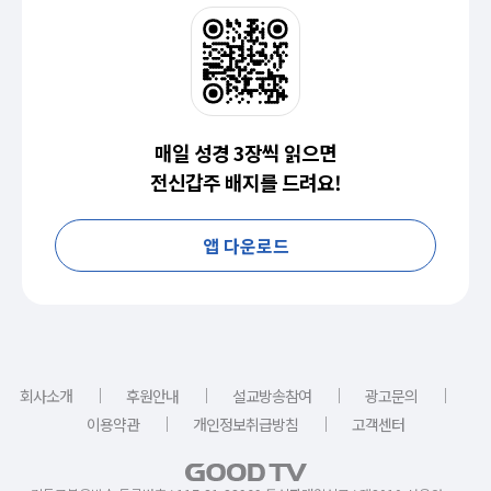
매일 성경 3장씩 읽으면
전신갑주 배지를 드려요!
앱 다운로드
｜
｜
｜
｜
회사소개
후원안내
설교방송참여
광고문의
｜
｜
이용약관
개인정보취급방침
고객센터