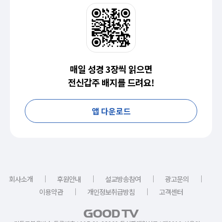
매일 성경 3장씩 읽으면
전신갑주 배지를 드려요!
앱 다운로드
｜
｜
｜
｜
회사소개
후원안내
설교방송참여
광고문의
｜
｜
이용약관
개인정보취급방침
고객센터