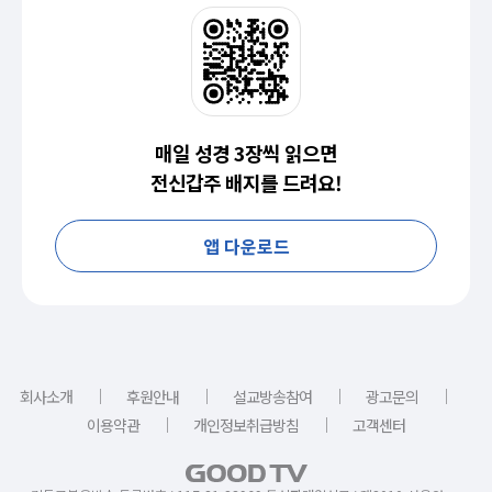
매일 성경 3장씩 읽으면
전신갑주 배지를 드려요!
앱 다운로드
｜
｜
｜
｜
회사소개
후원안내
설교방송참여
광고문의
｜
｜
이용약관
개인정보취급방침
고객센터