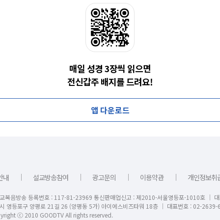
매일 성경 3장씩 읽으면
전신갑주 배지를 드려요!
앱 다운로드
｜
｜
｜
｜
안내
설교방송참여
광고문의
이용약관
개인정보취
교복음방송 등록번호 : 117-81-23969 통신판매업신고 : 제2010-서울영등포-1010호 │ 
시 영등포구 양평로 21길 26 (양평동 5가) 아이에스비즈타워 18층 │ 대표번호 : 02-2639-6
right ⓒ 2010 GOODTV All rights reserved.