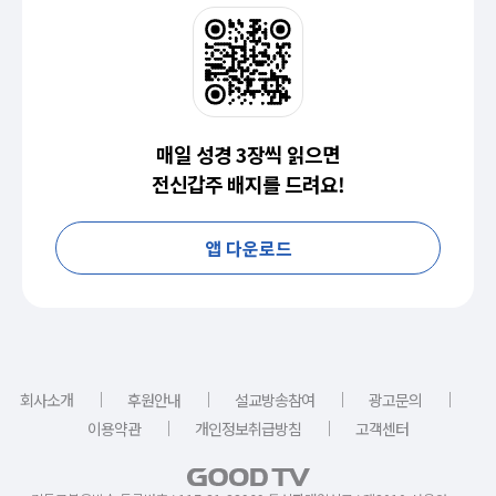
매일 성경 3장씩 읽으면
전신갑주 배지를 드려요!
앱 다운로드
｜
｜
｜
｜
회사소개
후원안내
설교방송참여
광고문의
｜
｜
이용약관
개인정보취급방침
고객센터