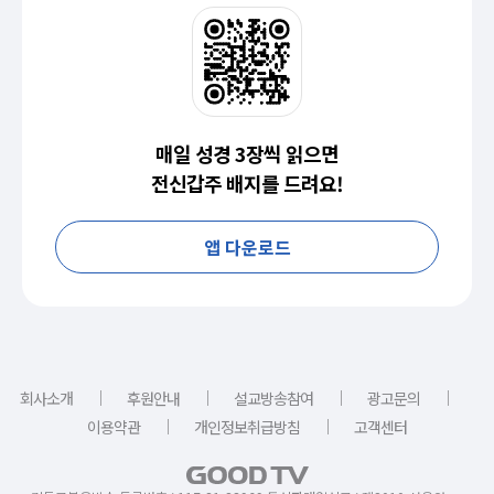
매일 성경 3장씩 읽으면
전신갑주 배지를 드려요!
앱 다운로드
｜
｜
｜
｜
회사소개
후원안내
설교방송참여
광고문의
｜
｜
이용약관
개인정보취급방침
고객센터