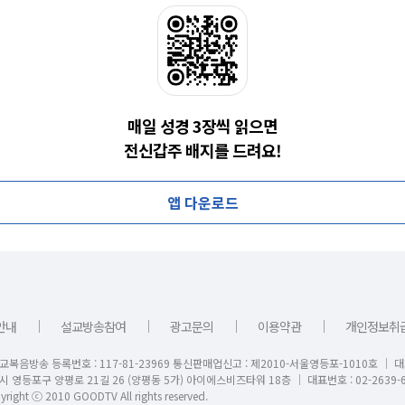
매일 성경 3장씩 읽으면
전신갑주 배지를 드려요!
앱 다운로드
｜
｜
｜
｜
안내
설교방송참여
광고문의
이용약관
개인정보취
교복음방송 등록번호 : 117-81-23969 통신판매업신고 : 제2010-서울영등포-1010호 │ 
시 영등포구 양평로 21길 26 (양평동 5가) 아이에스비즈타워 18층 │ 대표번호 : 02-2639-6
right ⓒ 2010 GOODTV All rights reserved.