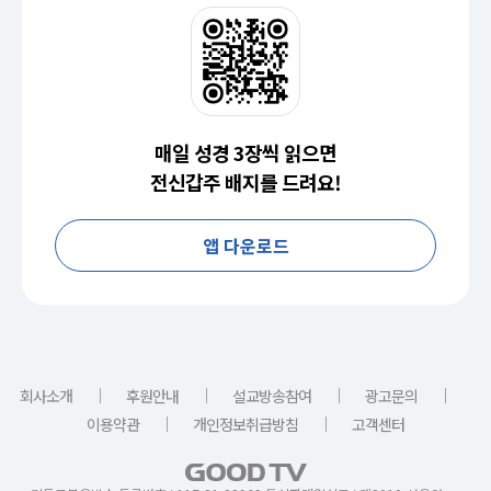
매일 성경 3장씩 읽으면
전신갑주 배지를 드려요!
앱 다운로드
｜
｜
｜
｜
회사소개
후원안내
설교방송참여
광고문의
｜
｜
이용약관
개인정보취급방침
고객센터