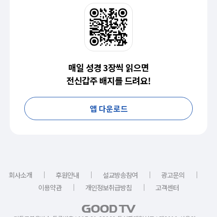
매일 성경 3장씩 읽으면
전신갑주 배지를 드려요!
앱 다운로드
｜
｜
｜
｜
회사소개
후원안내
설교방송참여
광고문의
｜
｜
이용약관
개인정보취급방침
고객센터