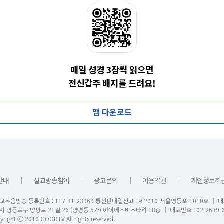
매일 성경 3장씩 읽으면
전신갑주 배지를 드려요!
앱 다운로드
｜
｜
｜
｜
안내
설교방송참여
광고문의
이용약관
개인정보취
교복음방송 등록번호 : 117-81-23969 통신판매업신고 : 제2010-서울영등포-1010호 │ 
시 영등포구 양평로 21길 26 (양평동 5가) 아이에스비즈타워 18층 │ 대표번호 : 02-2639-6
right ⓒ 2010 GOODTV All rights reserved.