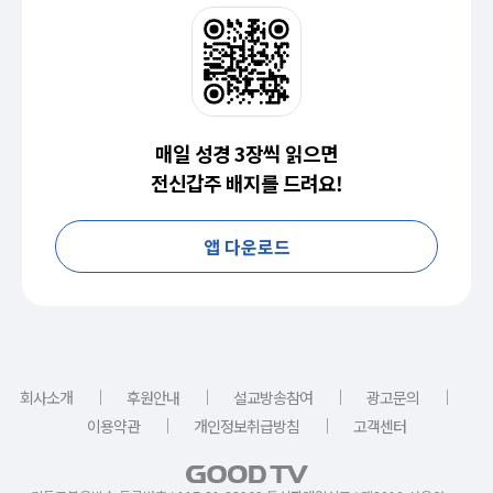
매일 성경 3장씩 읽으면
전신갑주 배지를 드려요!
앱 다운로드
｜
｜
｜
｜
회사소개
후원안내
설교방송참여
광고문의
｜
｜
이용약관
개인정보취급방침
고객센터