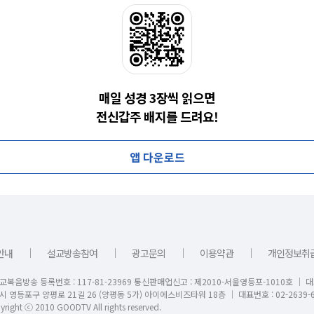
매일 성경 3장씩 읽으면
전신갑주 배지를 드려요!
앱 다운로드
｜
｜
｜
｜
안내
설교방송참여
광고문의
이용약관
개인정보취
교복음방송 등록번호 : 117-81-23969 통신판매업신고 : 제2010-서울영등포-1010호 │ 
시 영등포구 양평로 21길 26 (양평동 5가) 아이에스비즈타워 18층 │ 대표번호 : 02-2639-6
right ⓒ 2010 GOODTV All rights reserved.