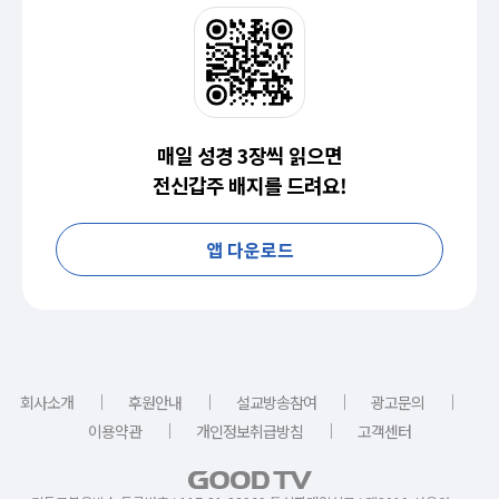
매일 성경 3장씩 읽으면
전신갑주 배지를 드려요!
앱 다운로드
｜
｜
｜
｜
회사소개
후원안내
설교방송참여
광고문의
｜
｜
이용약관
개인정보취급방침
고객센터