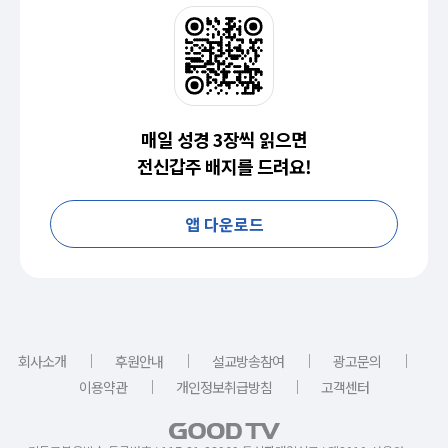
매일 성경 3장씩 읽으면
전신갑주 배지를 드려요!
앱 다운로드
｜
｜
｜
｜
회사소개
후원안내
설교방송참여
광고문의
｜
｜
이용약관
개인정보취급방침
고객센터