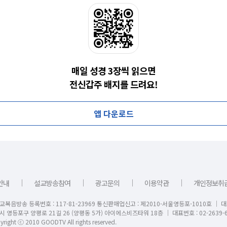
매일 성경 3장씩 읽으면
전신갑주 배지를 드려요!
앱 다운로드
｜
｜
｜
｜
안내
설교방송참여
광고문의
이용약관
개인정보취
교복음방송 등록번호 : 117-81-23969 통신판매업신고 : 제2010-서울영등포-1010호 │ 
시 영등포구 양평로 21길 26 (양평동 5가) 아이에스비즈타워 18층 │ 대표번호 : 02-2639-6
right ⓒ 2010 GOODTV All rights reserved.