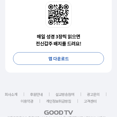
매일 성경 3장씩 읽으면
전신갑주 배지를 드려요!
앱 다운로드
｜
｜
｜
｜
회사소개
후원안내
설교방송참여
광고문의
｜
｜
이용약관
개인정보취급방침
고객센터