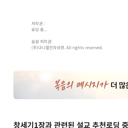
저작권 :
로딩 중...
음원 저작권:
(주)다니엘전자성경. All rights reserved.
창세기
1
장
과 관련된 설교 추천
로딩 중.