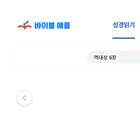
성경읽기
역대상
6
장