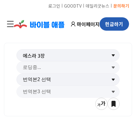
ㅣ
ㅣ
ㅣ
로그인
GOODTV
데일리굿뉴스
문의하기
마이페이지
헌금하기
에스라
3
장