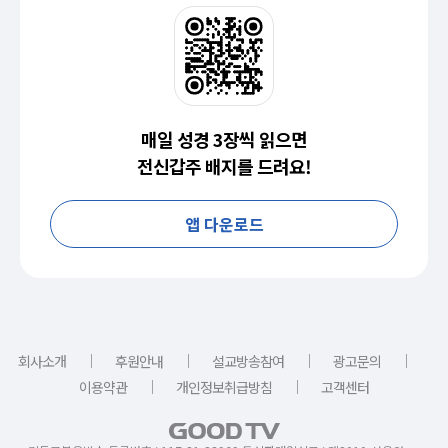
매일 성경 3장씩 읽으면
전신갑주 배지를 드려요!
앱 다운로드
｜
｜
｜
｜
회사소개
후원안내
설교방송참여
광고문의
｜
｜
이용약관
개인정보취급방침
고객센터