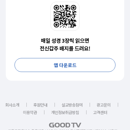
매일 성경 3장씩 읽으면
전신갑주 배지를 드려요!
앱 다운로드
｜
｜
｜
｜
회사소개
후원안내
설교방송참여
광고문의
｜
｜
이용약관
개인정보취급방침
고객센터