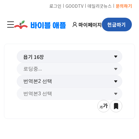
ㅣ
ㅣ
ㅣ
로그인
GOODTV
데일리굿뉴스
문의하기
마이페이지
헌금하기
욥기
16
장